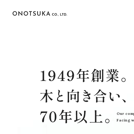
Our comp
Facing w